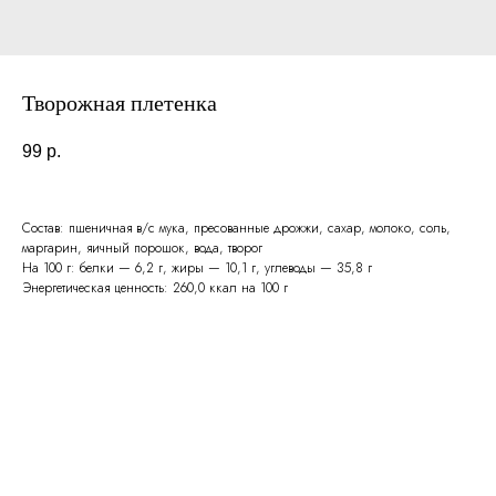
Творожная плетенка
99
р.
Состав: пшеничная в/с мука, пресованные дрожжи, сахар, молоко, соль,
маргарин, яичный порошок, вода, творог
На 100 г: белки — 6,2 г, жиры — 10,1 г, углеводы — 35,8 г
Энергетическая ценность: 260,0 ккал на 100 г