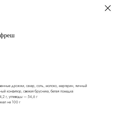
 фреш
ованные дрожжи, сахар, соль, молоко, маргарин, яичный
ный конфитюр, свежая брусника, белая помадка
4,2 г, углеводы — 54,6 г
ккал на 100 г