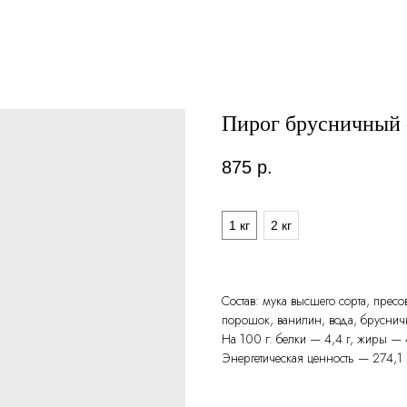
Пирог брусничный
875
р.
Вес
1 кг
2 кг
Состав: мука высшего сорта, прес
порошок, ванилин, вода, бруснич
На 100 г: белки — 4,4 г, жиры — 
Энергетическая ценность — 274,1 