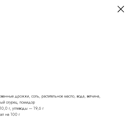
ованные дрожжи, соль, растительное масло, вода, ветчина,
ный огурец, помидор
10,0 г, углеводы — 19,6 г
ал на 100 г