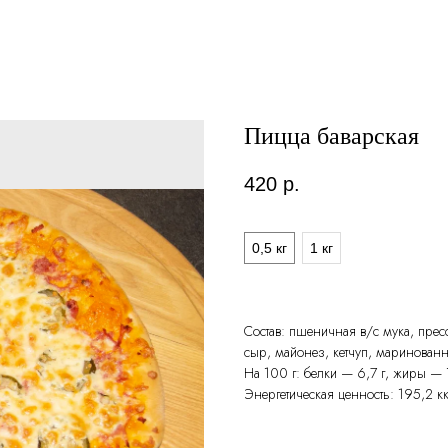
Пицца баварская
420
р.
Вес
0,5 кг
1 кг
Состав: пшеничная в/с мука, прес
сыр, майонез, кетчуп, маринован
На 100 г: белки — 6,7 г, жиры — 
Энергетическая ценность: 195,2 кк