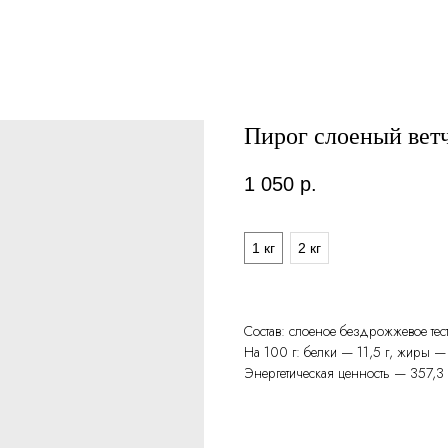
Пирог слоеный вет
1 050
р.
Вес
1 кг
2 кг
Состав: слоеное бездрожжевое тест
На 100 г: белки — 11,5 г, жиры — 
Энергетическая ценность — 357,3 