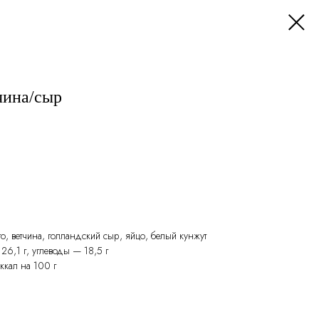
чина/сыр
о, ветчина, голландский сыр, яйцо, белый кунжут
26,1 г, углеводы — 18,5 г
ккал на 100 г