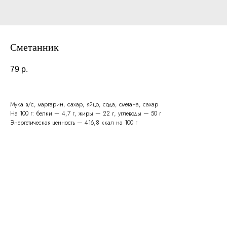
Сметанник
79
р.
Мука в/с, маргарин, сахар, яйцо, сода, сметана, сахар
На 100 г: белки — 4,7 г, жиры — 22 г, углеводы — 50 г
Энергетическая ценность — 416,8 ккал на 100 г