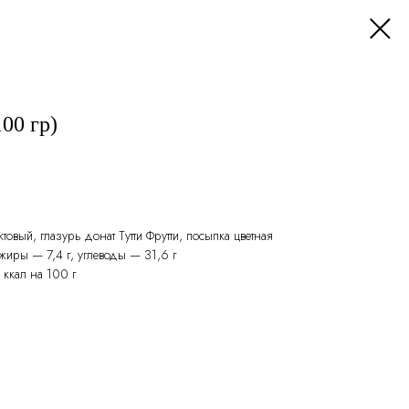
00 гр)
товый, глазурь донат Тутти Фрутти, посыпка цветная
 жиры — 7,4 г, углеводы — 31,6 г
 ккал на 100 г