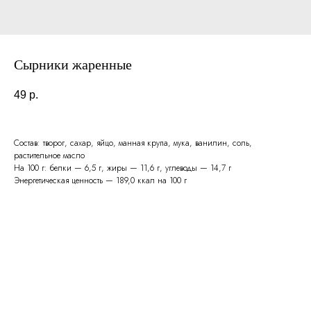
Сырники жаренные
49
р.
Состав: творог, сахар, яйцо, манная крупа, мука, ванилин, соль,
растительное масло
На 100 г: белки — 6,5 г, жиры — 11,6 г, углеводы — 14,7 г
Энергетическая ценность — 189,0 ккал на 100 г