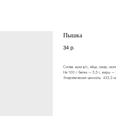
Пышка
34
р.
Состав: мука в/с, яйца, сахар, мо
На 100 г: белки — 5,5 г, жиры — 2
Энергетическая ценность: 433,3 к