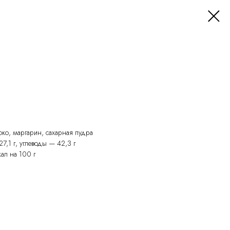
локо, маргарин, сахарная пудра
7,1 г, углеводы — 42,3 г
кал на 100 г