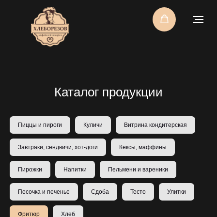
Каталог продукции
Пиццы и пироги
Куличи
Витрина кондитерская
Завтраки, сендвичи, хот-доги
Кексы, маффины
Пирожки
Напитки
Пельмени и вареники
Песочка и печенье
Сдоба
Тесто
Улитки
Фритюр
Хлеб