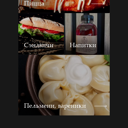
Пицца
Сэндвичи
Напитки
Пельмени, вареники