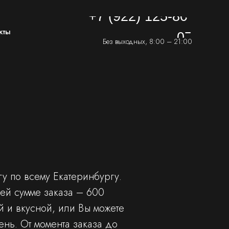
+7 (922) 125-80-
+7 (922) 125-80-
кты
кты
07
07
Без выходных, 8:00 – 21:00
у по всему Екатеринбургу.
ей сумме заказа – 600
 и вкусной, или Вы можете
нь. От момента заказа до