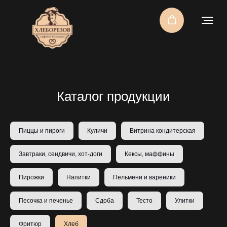
Каталог продукции
Пиццы и пироги
Куличи
Витрина кондитерская
Завтраки, сендвичи, хот-доги
Кексы, маффины
Пирожки
Напитки
Пельмени и вареники
Песочка и печенье
Сдоба
Тесто
Улитки
Фритюр
Хлеб