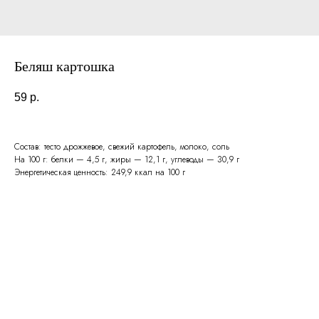
Беляш картошка
59
р.
Состав: тесто дрожжевое, свежий картофель, молоко, соль
На 100 г: белки — 4,5 г, жиры — 12,1 г, углеводы — 30,9 г
Энергетическая ценность: 249,9 ккал на 100 г