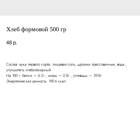
Хлеб формовой 500 гр
48
р.
Состав: мука первого сорта; пищевая соль; дрожжи прессованные; вода ;
улучшитель хлебопекарный
На 100 г: белки — 6.2г ; жиры — 0.8г ; углеводы — 39.8г
Энергетическая ценность: 190.6 ккал