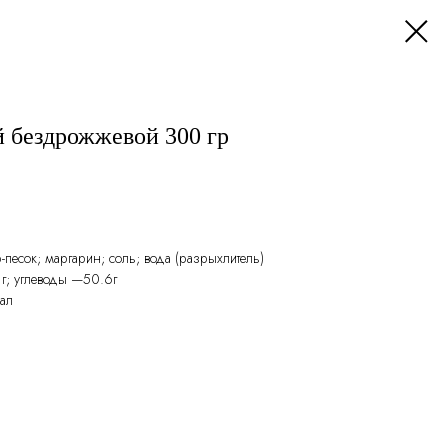
 бездрожжевой 300 гр
-песок; маргарин; соль; вода (разрыхлитель)
1г; углеводы —50.6г
кал