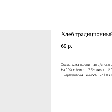
Хлеб традиционный
69
р.
Состав: мука пшеничная в/с; сахар
На 100 г: белки —7.5г; жиры —2.
Энергетическая ценность: 251.8 к