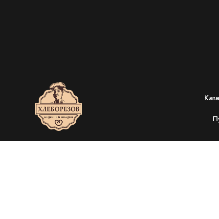
Кат
П