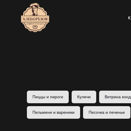
Ка
К
Пиццы и пироги
Куличи
Витрина конд
Пельмени и вареники
Песочка и печенье